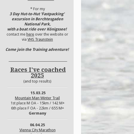
* For my
3 Day Hut-to-Hut 'Fastpacking'
excursion in Berchtesgaden
National Park,
with a boat ride over Königssee!
contact me
here
over the website or
via
VHS Traunstein
Come join the Training adventure!
_______________________________________
Races I've coached
2025
(and top results)
15
.03.25
Mountain Man Winter Trail
1st place M OA - 15km / 142 M+
6th place F OA - 22km / 655 M+
Germany
06.04.25
Vienna City Marathon