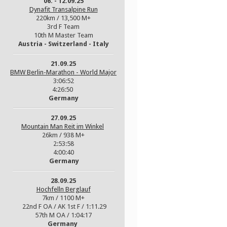
06. - 12.09.25
Dynafit Transalpine Run
220km / 13,500 M+
3rd F Team
10th M Master Team
Austria - Switzerland - Italy
21.09.25
BMW Berlin-Marathon - World Major
3:06:52
4:26:50
Germany
27.09.25
Mountain Man Reit im Winkel
26km / 938 M+
2:53:58
4:00:40
Germany
28.09.25
Hochfelln Berglauf
7km / 1100 M+
22nd F OA / AK 1st F / 1:11.29
57th M OA / 1:04:17
Germany