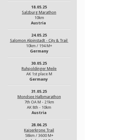
18.05.25
Salzburg Marathon
10km
Austria
24.05.25
Salomon Alpinstadt - City & Trail
10km / 194 M+
Germany
30.05.25
Ruhpoldinger Meile
AK 1st place M
Germany
31.05.25
Mondsee Halbmarathon
7th OA M - 21km
AK 8th - 10km
Austria
28.06.25
Kaiserkrone Trail
58km / 3600 M+