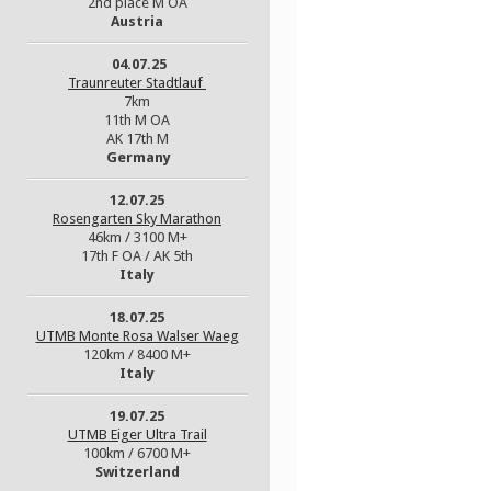
2nd place M OA
Austria
04.07.25
Traunreuter Stadtlauf
7km
11th M OA
AK 17th M
Germany
12.07.25
Rosengarten Sky Marathon
46km / 3100 M+
17th F OA / AK 5th
Italy
18.07.25
UTMB Monte Rosa Walser Waeg
120km / 8400 M+
Italy
19.07.25
UTMB Eiger Ultra Trail
100km / 6700 M+
Switzerland