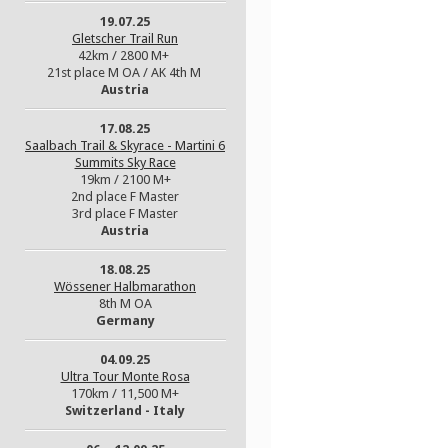
19.07.25
Gletscher Trail Run
42km / 2800 M+
21st place M OA / AK 4th M
Austria
17.08.25
Saalbach Trail & Skyrace - Martini 6
Summits Sky Race
19km / 2100 M+
2nd place F Master
3rd place F Master
Austria
18.08.25
Wössener Halbmarathon
8th M OA
Germany
04.09.25
Ultra Tour Monte Rosa
170km / 11,500 M+
Switzerland - Italy