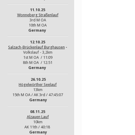
11.10.25
Wonneberg Straßenlauf
3rd M OA
10th M OA
Germany
12.10.25
Salzach-Brückenlauf Burghausen
-
Volkslauf - 3,2km
1st M OA / 11:09
8th M OA / 12:51
Germany
26.10.25
Högelwörther Seelauf
13km
15th M OA / AK 3rd / 47:45:07
Germany
08.11.25
Alzauen Lauf
10km
AK 11th / 40:18
Germany