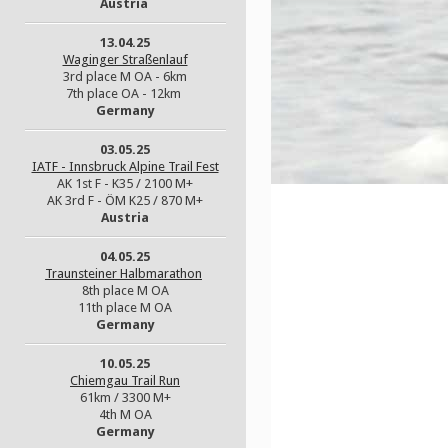
Austria
13.04.25
Waginger Straßenlauf
3rd place M OA - 6km
7th place OA - 12km
Germany
03.05.25
IATF - Innsbruck Alpine Trail Fest
AK 1st F - K35 / 2100 M+
AK 3rd F - ÖM K25 / 870 M+
Austria
04.05.25
Traunsteiner Halbmarathon
8th place M OA
11th place M OA
Germany
10.05.25
Chiemgau Trail Run
61km / 3300 M+
4th M OA
Germany