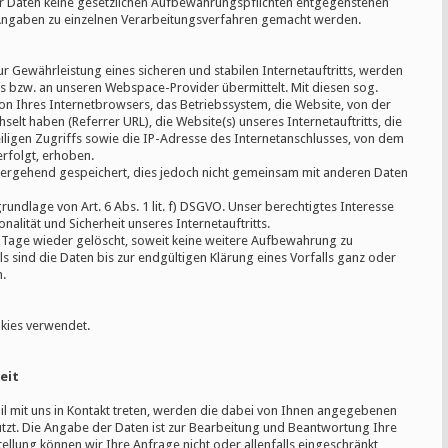
er Daten keine gesetzlichen Aufbewahrungspflichten entgegenstehen
Angaben zu einzelnen Verarbeitungsverfahren gemacht werden.
 Gewährleistung eines sicheren und stabilen Internetauftritts, werden
s bzw. an unseren Webspace-Provider übermittelt. Mit diesen sog.
on Ihres Internetbrowsers, das Betriebssystem, die Website, von der
selt haben (Referrer URL), die Website(s) unseres Internetauftritts, die
iligen Zugriffs sowie die IP-Adresse des Internetanschlusses, von dem
erfolgt, erhoben.
ergehend gespeichert, dies jedoch nicht gemeinsam mit anderen Daten
undlage von Art. 6 Abs. 1 lit. f) DSGVO. Unser berechtigtes Interesse
ionalität und Sicherheit unseres Internetauftritts.
 Tage wieder gelöscht, soweit keine weitere Aufbewahrung zu
ls sind die Daten bis zur endgültigen Klärung eines Vorfalls ganz oder
.
kies verwendet.
eit
il mit uns in Kontakt treten, werden die dabei von Ihnen angegebenen
tzt. Die Angabe der Daten ist zur Bearbeitung und Beantwortung Ihre
ellung können wir Ihre Anfrage nicht oder allenfalls eingeschränkt