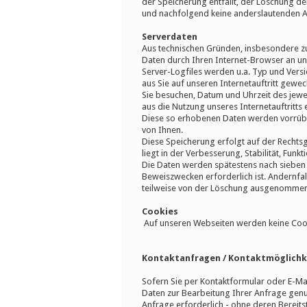
der Speicherung entfällt, der Löschung d
und nachfolgend keine anderslautenden 
Serverdaten
Aus technischen Gründen, insbesondere zur
Daten durch Ihren Internet-Browser an un
Server-Logfiles werden u.a. Typ und Versi
aus Sie auf unseren Internetauftritt gewech
Sie besuchen, Datum und Uhrzeit des jewe
aus die Nutzung unseres Internetauftritts 
Diese so erhobenen Daten werden vorrüb
von Ihnen.
Diese Speicherung erfolgt auf der Rechtsgr
liegt in der Verbesserung, Stabilität, Funkt
Die Daten werden spätestens nach sieben
Beweiszwecken erforderlich ist. Andernfal
teilweise von der Löschung ausgenommen
Cookies
Auf unseren Webseiten werden keine Coo
Kontaktanfragen / Kontaktmöglichk
Sofern Sie per Kontaktformular oder E-Ma
Daten zur Bearbeitung Ihrer Anfrage genu
Anfrage erforderlich - ohne deren Bereitst