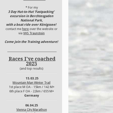
* For my
3 Day Hut-to-Hut 'Fastpacking'
excursion in Berchtesgaden
National Park,
with a boat ride over Königssee!
contact me
here
over the website or
via
VHS Traunstein
Come join the Training adventure!
_______________________________________
Races I've coached
2025
(and top results)
15
.03.25
Mountain Man Winter Trail
1st place M OA - 15km / 142 M+
6th place F OA - 22km / 655 M+
Germany
06.04.25
Vienna City Marathon