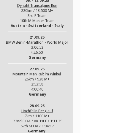
06. - 12.09.25
Dynafit Transalpine Run
220km / 13,500 M+
3rd F Team
10th M Master Team
Austria - Switzerland - Italy
21.09.25
BMW Berlin-Marathon - World Major
3:06:52
4:26:50
Germany
27.09.25
Mountain Man Reit im Winkel
26km / 938 M+
2:53:58
4:00:40
Germany
28.09.25
Hochfelln Berglauf
7km / 1100 M+
22nd F OA / AK 1st F / 1:11.29
57th M OA / 1:04:17
Germany