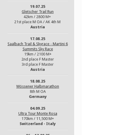
19.07.25
Gletscher Trail Run
42km / 2800 M+
21st place M OA / AK 4th M
Austria
17.08.25
Saalbach Trail & Skyrace - Martini 6
Summits Sky Race
19km / 2100 M+
2nd place F Master
3rd place F Master
Austria
18.08.25
Wössener Halbmarathon
8th M OA
Germany
04.09.25
Ultra Tour Monte Rosa
170km / 11,500 M+
Switzerland - Italy