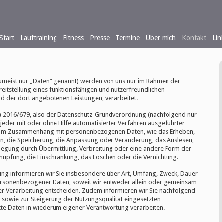
Start
Lauftraining
Fitness
Presse
Termine
Über mich
Kontakt
Lin
meist nur „Daten“ genannt) werden von uns nur im Rahmen der
eitstellung eines funktionsfähigen und nutzerfreundlichen
 und der dort angebotenen Leistungen, verarbeitet.
U) 2016/679, also der Datenschutz-Grundverordnung (nachfolgend nur
 jeder mit oder ohne Hilfe automatisierter Verfahren ausgeführter
 im Zusammenhang mit personenbezogenen Daten, wie das Erheben,
en, die Speicherung, die Anpassung oder Veränderung, das Auslesen,
legung durch Übermittlung, Verbreitung oder eine andere Form der
knüpfung, die Einschränkung, das Löschen oder die Vernichtung.
ung informieren wir Sie insbesondere über Art, Umfang, Zweck, Dauer
ersonenbezogener Daten, soweit wir entweder allein oder gemeinsam
er Verarbeitung entscheiden. Zudem informieren wir Sie nachfolgend
sowie zur Steigerung der Nutzungsqualität eingesetzten
te Daten in wiederum eigener Verantwortung verarbeiten.