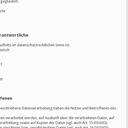
 gegliedert:
iche
erantwortliche
ftritts im datenschutzrechtlichen Sinne ist:
Gutsch
17
t:
ffenen
 beschriebene Datenverarbeitung haben die Nutzer und Betroffenen das
ten verarbeitet werden, auf Auskunft über die verarbeiteten Daten, auf
rarbeitung sowie auf Kopien der Daten (vgl. auch Art. 15 DSGVO);
 unrichtiger bzw. unvollständiger Daten (vgl. auch Art. 16 DSGVO);