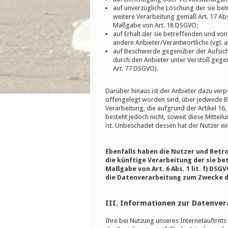
auf unverzügliche Löschung der sie betr
weitere Verarbeitung gemäß Art. 17 Abs
Maßgabe von Art. 18 DSGVO;
auf Erhalt der sie betreffenden und von
andere Anbieter/Verantwortliche (vgl. 
auf Beschwerde gegenüber der Aufsichts
durch den Anbieter unter Verstoß gege
Art. 77 DSGVO).
Darüber hinaus ist der Anbieter dazu ver
offengelegt worden sind, über jedwede B
Verarbeitung, die aufgrund der Artikel 16,
besteht jedoch nicht, soweit diese Mitte
ist. Unbeschadet dessen hat der Nutzer ei
Ebenfalls haben die Nutzer und Betr
die künftige Verarbeitung der sie b
Maßgabe von Art. 6 Abs. 1 lit. f) DS
die Datenverarbeitung zum Zwecke d
III. Informationen zur Datenver
Ihre bei Nutzung unseres Internetauftrit