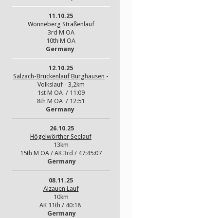
11.10.25
Wonneberg Straßenlauf
3rd M OA
10th M OA
Germany
12.10.25
Salzach-Brückenlauf Burghausen
-
Volkslauf - 3,2km
1st M OA / 11:09
8th M OA / 12:51
Germany
26.10.25
Högelwörther Seelauf
13km
15th M OA / AK 3rd / 47:45:07
Germany
08.11.25
Alzauen Lauf
10km
AK 11th / 40:18
Germany