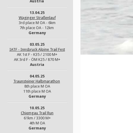
Austria
13.04.25
Waginger Straßenlauf
3rd place M OA - 6km
7th place OA - 12km
Germany
03.05.25
IATF - Innsbruck Alpine Trail Fest
AK 1st F - K35 / 2100 M+
AK 3rd F - ÖM K25 / 870 M+
Austria
04.05.25
Traunsteiner Halbmarathon
8th place M OA
11th place M OA
Germany
10.05.25
Chiemgau Trail Run
61km / 3300 M+
4th M OA
Germany