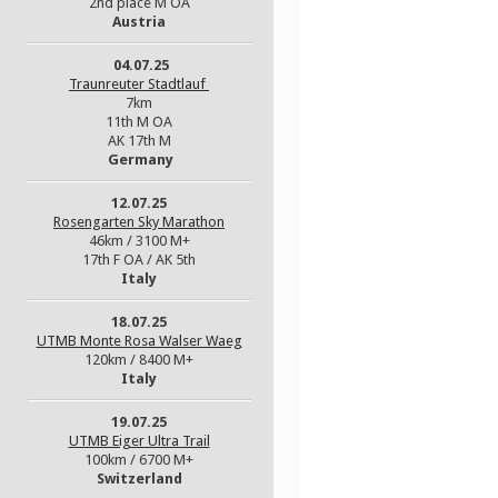
2nd place M OA
Austria
04.07.25
Traunreuter Stadtlauf
7km
11th M OA
AK 17th M
Germany
12.07.25
Rosengarten Sky Marathon
46km / 3100 M+
17th F OA / AK 5th
Italy
18.07.25
UTMB Monte Rosa Walser Waeg
120km / 8400 M+
Italy
19.07.25
UTMB Eiger Ultra Trail
100km / 6700 M+
Switzerland