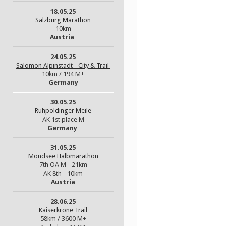
18.05.25
Salzburg Marathon
10km
Austria
24.05.25
Salomon Alpinstadt - City & Trail
10km / 194 M+
Germany
30.05.25
Ruhpoldinger Meile
AK 1st place M
Germany
31.05.25
Mondsee Halbmarathon
7th OA M - 21km
AK 8th - 10km
Austria
28.06.25
Kaiserkrone Trail
58km / 3600 M+